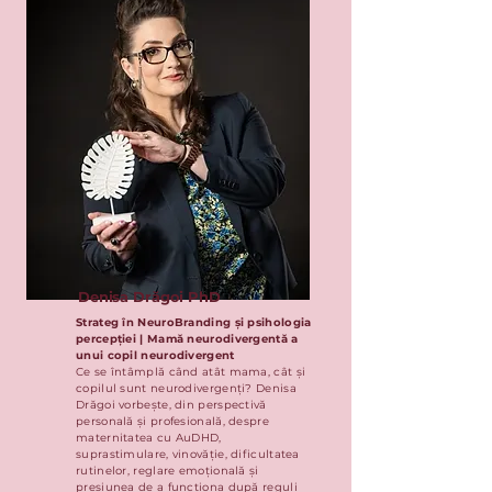
Denisa Drăgoi PhD
Strateg în NeuroBranding și psihologia
percepției | Mamă neurodivergentă a
unui copil neurodivergent
Ce se întâmplă când atât mama, cât și
copilul sunt neurodivergenți? Denisa
Drăgoi vorbește, din perspectivă
personală și profesională, despre
maternitatea cu AuDHD,
suprastimulare, vinovăție, dificultatea
rutinelor, reglare emoțională și
presiunea de a funcționa după reguli