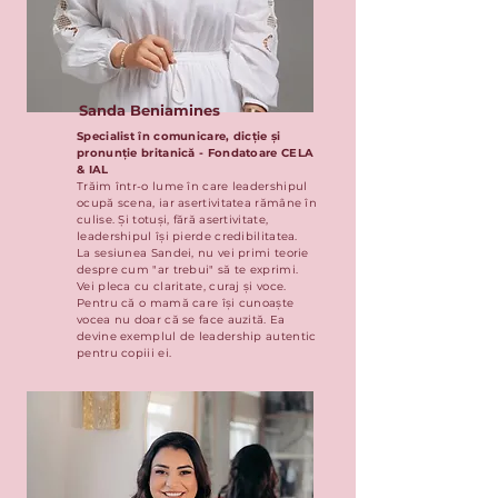
Sanda Beniamines
Specialist în comunicare, dicție și
pronunție britanică - Fondatoare CELA
& IAL
Trăim într-o lume în care leadershipul
ocupă scena, iar asertivitatea rămâne în
culise. Și totuși, fără asertivitate,
leadershipul își pierde credibilitatea.
La sesiunea Sandei, nu vei primi teorie
despre cum "ar trebui" să te exprimi.
Vei pleca cu claritate, curaj și voce.
Pentru că o mamă care își cunoaște
vocea nu doar că se face auzită. Ea
devine exemplul de leadership autentic
pentru copiii ei.