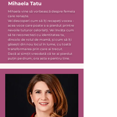
Mihaela Tatu
Mihaela vine să vorbească despre femeia
care renaște.
Vei descoperi cum să îți recapeți vocea -
acea voce care poate s-a pierdut printre
nevoile tuturor celorlalți. Vei învăța cum
să te reconectezi cu identitatea ta,
dincolo de rolul de mamă, și cum să îți
găsești din nou locul în lume, cu toată
transformarea prin care ai trecut.
Dacă ai simțit vreodată că te-ai pierdut
puțin pe drum, ora asta e pentru tine.​