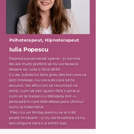
Psihoterapeut, Hipnoterapeut
Iulia Popescu
Depresia postnatală sperie - și tocmai
de-aia mulți preferă să nu vorbească
despre ea. Iulia o face altfel.
Cu ea, subiectul ăsta greu devine ceva ce
poți înțelege, nu ceva de care să te
ascunzi. Vei afla cum să recunoști ce
simți, cum să ceri ajutor fără rușine și
cum să te tratezi cu blândețe într-o
perioadă în care blândețea pare ultimul
lucru la îndemână.
Pleci cu un limbaj pentru ce ai trăit
poate în tăcere - și cu certitudinea că nu
ești singura care s-a simțit așa.