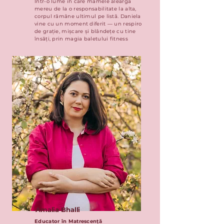
Într-o lume în care mamele aleargă
mereu de la o responsabilitate la alta,
corpul rămâne ultimul pe listă. Daniela
vine cu un moment diferit — un respiro
de grație, mișcare și blândețe cu tine
însăți, prin magia baletului fitness
Amalia Bhalli
Educator în Matrescență