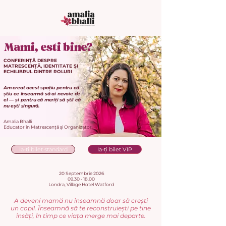
Mami, esti bine?
CONFERINȚĂ DESPRE
MATRESCENȚĂ, IDENTITATE ȘI
ECHILIBRUL DINTRE ROLURI
Am creat acest spațiu pentru că
știu ce înseamnă să ai nevoie de
el — și pentru că meriți să știi că
nu ești singură.
Amalia Bhalli
Educator în Matrescență și Organizator
Ia-ți bilet standard
Ia-ți bilet VIP
20 Septembrie 2026
09.30 - 18.00
Londra, Village Hotel Watford
A deveni mamă nu înseamnă doar să crești
un copil. Înseamnă să te reconstruiești pe tine
însăți, în timp ce viața merge mai departe.