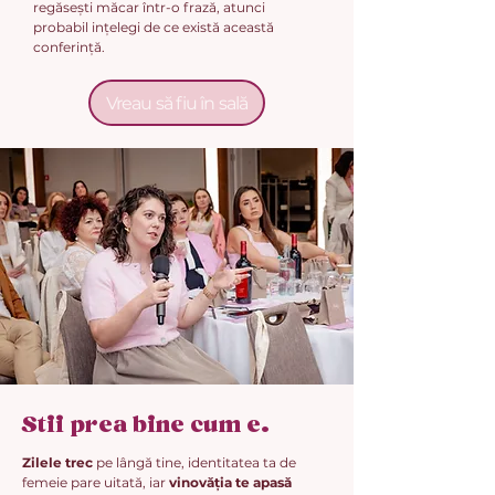
regăsești măcar într-o frază, atunci
probabil ințelegi de ce există această
conferință.
Vreau să fiu în sală
Stii prea bine cum e.
Zilele trec
pe lângă tine, identitatea ta de
femeie pare uitată, iar
vinovăția te apasă