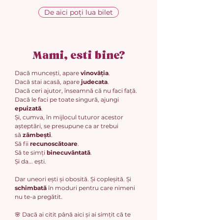
De aici poți lua bilet
Mami, esti bine?
Dacă muncești, apare
vinovăția
.
Dacă stai acasă, apare
judecata
.
Dacă ceri ajutor, înseamnă că nu faci față.
Dacă le faci pe toate singură, ajungi
epuizată
.
Și, cumva, în mijlocul tuturor acestor
așteptări, se presupune ca ar trebui
să
zâmbești
.
Să fii
recunoscătoare
.
Să te simți
binecuvântată
.
Și da... ești.
Dar uneori ești și obosită. Și copleșită. Și
schimbată
în moduri pentru care nimeni
nu te-a pregătit.
🌸 Dacă ai citit până aici și ai simțit că te