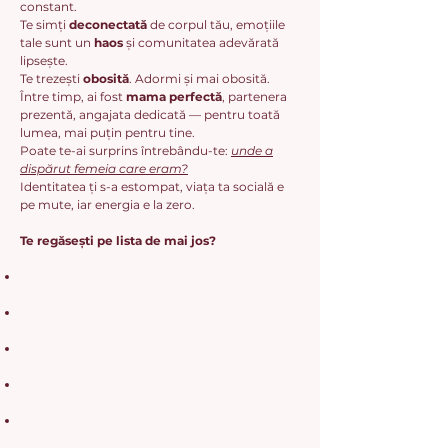
constant.
Te simți
deconectată
de corpul tău, emoțiile
tale sunt un
haos
și comunitatea adevărată
lipsește.
Te trezești
obosită
. Adormi și mai obosită.
Între timp, ai fost
mama perfectă
, partenera
prezentă, angajata dedicată — pentru toată
lumea, mai puțin pentru tine.
Poate te-ai surprins întrebându-te:
unde a
dispărut femeia care eram?
Identitatea ți s-a estompat, viața ta socială e
pe mute, iar energia e la zero.
Te regăsești pe lista de mai jos?
Te simți vinovată când îți iei timp pentru tine
— pentru că ar trebui să fii cu copiii
Ai uitat cine erai înainte să devii mamă —
interesele, visele, identitatea ta
Emoțiile tale au fost împinse pe planul doi —
mai târziu, când am timp
Te simți singură în toată această povară,
chiar dacă ești înconjurată de oameni
Epuizarea nu mai e temporară — e starea ta
de bază