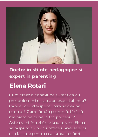
Doctor în științe pedagogice și
expert în parenting
Elena Rotari
Cum creez o conexiune autentică cu
preadolescentul sau adolescentul meu?
Care e rolul disciplinei, fără să devină
control? Cum rămân prezentă, fără să
mă pierd pe mine în tot procesul?
Astea sunt întrebările la care vine Elena
să răspundă - nu cu rețete universale, ci
cu claritate pentru realitatea fiecărei