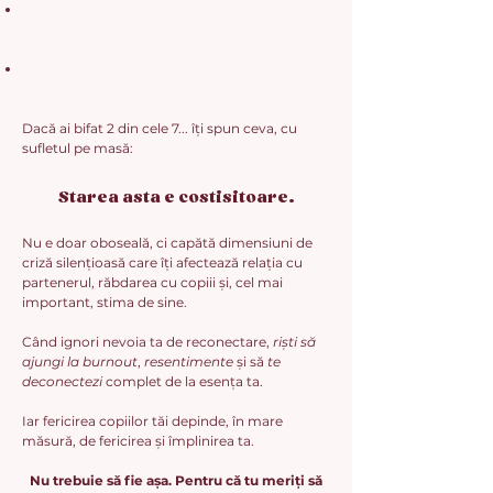
Relația cu propria ta mamă îți influențează
felul în care ești mamă, și nu știi cum să ieși
din tipare
Nu știi cum să te conectezi cu copilul tău fără
să te pierzi în procesul ăsta
Dacă ai bifat 2 din cele 7... îți spun ceva, cu
sufletul pe masă:
Starea asta e costisitoare.
Nu e doar oboseală, ci capătă dimensiuni de
criză silențioasă care îți afectează relația cu
partenerul, răbdarea cu copiii și, cel mai
important, stima de sine.
Când ignori nevoia ta de reconectare,
riști să
ajungi la burnout
,
resentimente
și să
te
deconectezi
complet de la esența ta.
Iar fericirea copiilor tăi depinde, în mare
măsură, de fericirea și împlinirea ta.
Nu trebuie să fie așa. Pentru că tu meriți să