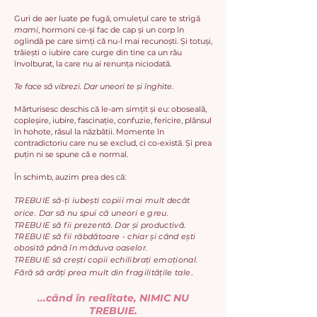
Guri de aer luate pe fugă, omulețul care te strigă
mami
, hormoni ce-și fac de cap și un corp în
oglindă pe care simți că nu-l mai recunoști. Și totuși,
trăiești o iubire care curge din tine ca un râu
învolburat, la care nu ai renunța niciodată.
Te face să vibrezi. Dar uneori te și înghite.
Mărturisesc deschis că le-am simțit și eu: oboseală,
copleșire, iubire, fascinație, confuzie, fericire, plânsul
în
hohote, râsul la năzbâtii. Momente în
contradictoriu care nu se exclud, ci co-există. Și prea
puțin ni se spune
că e normal.
În schimb, auzim prea des că:
TREBUIE să-ți iubești copiii mai mult decât
orice. Dar să nu spui că uneori e greu.
TREBUIE să fii prezentă. Dar și productivă.
TREBUIE să fii răbdătoare - chiar și când ești
obosită până în măduva oaselor.
TREBUIE să crești copii echilibrați emoțional.
.
Fără să arăți prea mult din fragilitățile tale
...când în realitate, NIMIC NU
TREBUIE.