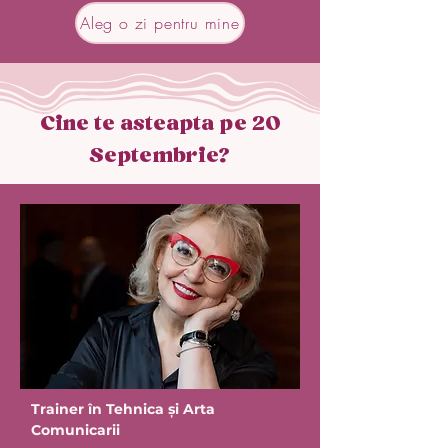
Aleg o zi pentru mine
Cine te asteapta pe 20
Septembrie?
Trainer în Tehnica și Arta
Comunicarii