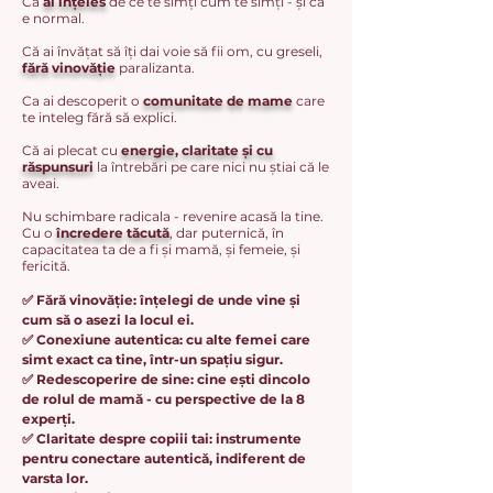
Că
ai înțeles
de ce te simți cum te simți - și că
e normal.
Că ai învățat să îți dai voie să fii om, cu greseli,
fără vinovăție
paralizanta.
Ca ai descoperit o
comunitate de mame
care
te inteleg fără să explici.
Că ai plecat cu
energie, claritate și cu
răspunsuri
la întrebări pe care nici nu știai că le
aveai.
Nu schimbare radicala - revenire acasă la tine.
Cu o
încredere tăcută
, dar puternică, în
capacitatea ta de a fi și mamă, și femeie, și
fericită.
✅ Fără vinovăție: înțelegi de unde vine și
cum să o asezi la locul ei.
✅ Conexiune autentica: cu alte femei care
simt exact ca tine, într-un spațiu sigur.
✅ Redescoperire de sine: cine ești dincolo
de rolul de mamă - cu perspective de la 8
experți.
✅ Claritate despre copiii tai: instrumente
pentru conectare autentică, indiferent de
varsta lor.