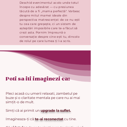
Deschid evenimentul acolo unde totul
începe cu adevărat — cu presiunea
tăcută de a fi „mama perfectă". Vorbesc
despre mitul mamei ideale din
perspectiva matrescenței: de ce nu ești
tu cea care greșește, ci un sistem de
așteptări imposibile care te-a făcut să
crezi asta. Pornim împreună o
conversație despre cine ești tu, dincolo
de rolul pe care lumea ți l-a scris.
Poti sa iti imaginezi ca:
Pleci acasă cu umerii relaxati, zambetul pe
buze și o claritate mentala pe care nu ai mai
simțit-o de mult.
Simți că ai primit un
upgrade la suflet.
Imagineaza-ți că
te-ai reconectat
cu tine.