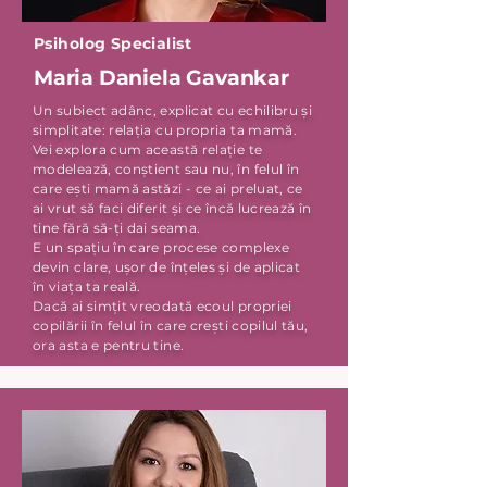
Psiholog Specialist
Maria Daniela Gavankar
Un subiect adânc, explicat cu echilibru și
simplitate: relația cu propria ta mamă.
Vei explora cum această relație te
modelează, conștient sau nu, în felul în
care ești mamă astăzi - ce ai preluat, ce
ai vrut să faci diferit și ce încă lucrează în
tine fără să-ți dai seama.
E un spațiu în care procese complexe
devin clare, ușor de înțeles și de aplicat
în viața ta reală.
Dacă ai simțit vreodată ecoul propriei
copilării în felul în care crești copilul tău,
ora asta e pentru tine.