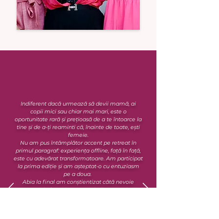
Indiferent dacă urmează să devii mamă, ai
copii mici sau chiar mai mari, este o
oportunitate rară și prețioasă de a te întoarce la
tine și de a-ți reaminti că, înainte de toate, ești
femeie.
​Nu am pus întâmplător accent pe retreat în
primul paragraf: experiența offline, față în față,
este cu adevărat transformatoare. Am participat
la prima ediție și am așteptat-o cu entuziasm
pe a doua.
Abia la final am conștientizat câtă nevoie
aveam, de fapt, de acea zi dedicată exclusiv
mie și nouă, mamelor. O experiență pe care o
recomand din suflet oricărei femei care simte
nevoia să se reconecteze cu ea însăși.